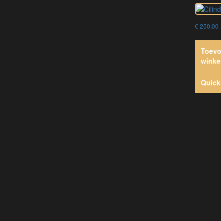
€
250,00
Toevo
winke
Quick