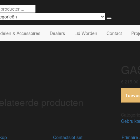
delen & Accessoires
Dealers
Lid Worden
Contact
Proj
GA
€
215,00
Toevo
elateerde producten
Categori
Gebruikte
rkop
contactslot set
primaire 