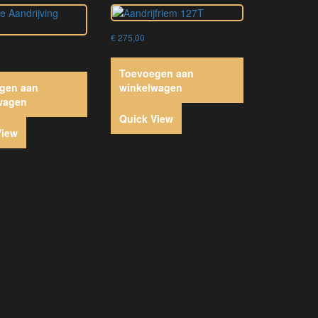
€
275,00
Toevoegen aan
gen aan
winkelwagen
wagen
Quick View
View