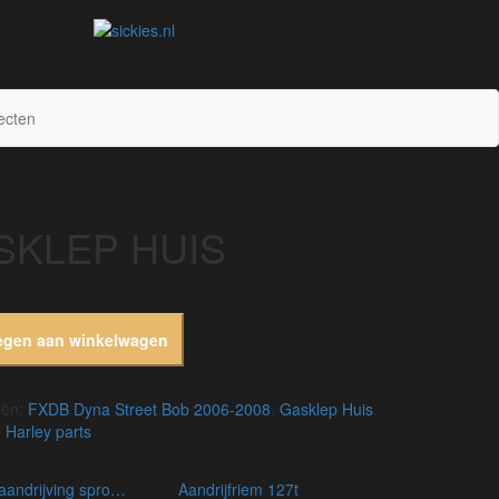
sickies.nl
ecten
SKLEP HUIS
egen aan winkelwagen
eën:
FXDB Dyna Street Bob 2006-2008
,
Gasklep Huis
,
 Harley parts
aandrijving sprocket
aandrijfriem 127t