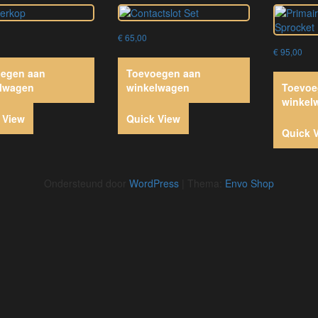
€
65,00
€
95,00
egen aan
Toevoegen aan
lwagen
winkelwagen
Toevoe
winkel
 View
Quick View
Quick 
Ondersteund door
WordPress
|
Thema:
Envo Shop