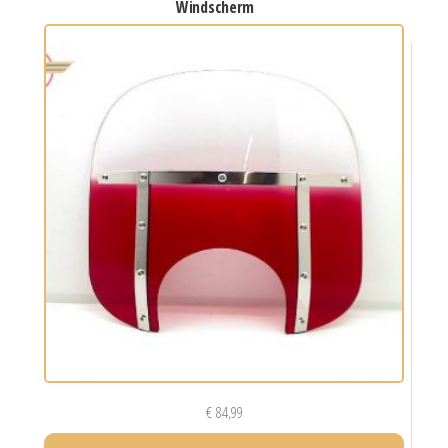
windscherm
€
84,99