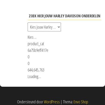
ZOEK HIER JOUW HARLEY DAVIDSON ONDERDELEN
Kies ...
product_cat
6a75b9eff417e
0
0
644,645,763
Loading....
Ondersteund door
WordPress
|
Thema:
Envo Shop