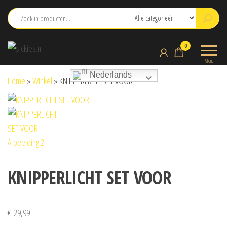
Ga
naar
de
sickies.nl
0
inhoud
Menu
Nederlands
Home
»
Winkel
»
KNIPPERLICHT SET VOOR
KNIPPERLICHT SET VOOR
€
29,99