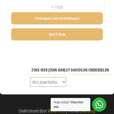
€
170,00
Toevoegen aan winkelwagen
Quick View
ZOEK HIER JOUW HARLEY DAVIDSON ONDERDELEN
Hulp nodig?
Chat met
ons
Ondersteund door
WordPress
|
Thema:
Envo Shop