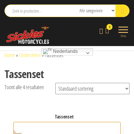
Ga
naar
de
sickies.nl
0
inhoud
Menu
Nederlands
Home
»
Onderdelen
»
Tassenset
Tassenset
Toont alle 4 resultaten
tassenset