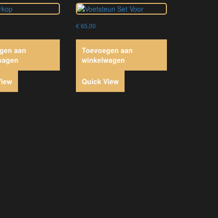
€
65,00
gen aan
Toevoegen aan
wagen
winkelwagen
View
Quick View