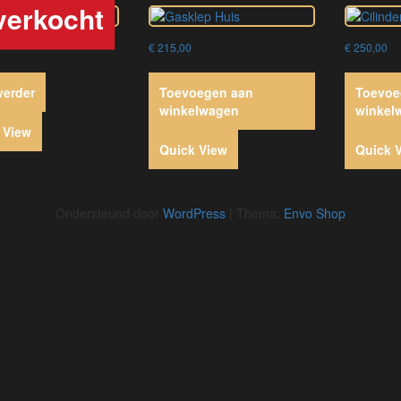
€
215,00
€
250,00
verder
Toevoegen aan
Toevoe
winkelwagen
winkel
 View
Quick View
Quick 
Ondersteund door
WordPress
|
Thema:
Envo Shop