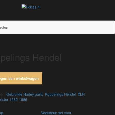
sickies.nl
ecten
pelings Hendel
egen aan winkelwagen
eën:
Gebruikte Harley parts
,
Koppelings Hendel
,
XLH
rtster 1985-1986
kop
voetsteun set voor