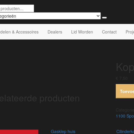
delen & Accessoires
Dealers
Lid Worden
Contact
Proj
Kop
€
7,50
Toevo
elateerde producten
Categori
1100 Spo
llingsbak 4-speed
gasklep huis
cilinder