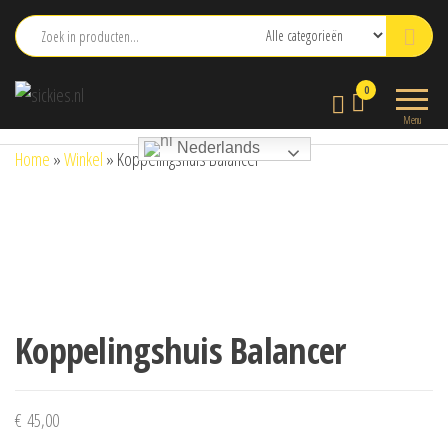
Ga
naar
de
sickies.nl
0
inhoud
Menu
Nederlands
Home
»
Winkel
»
Koppelingshuis Balancer
Koppelingshuis Balancer
€
45,00