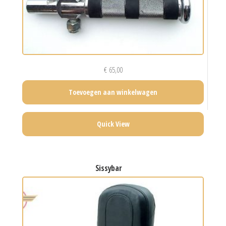
€
65,00
Toevoegen aan winkelwagen
Quick View
sissybar