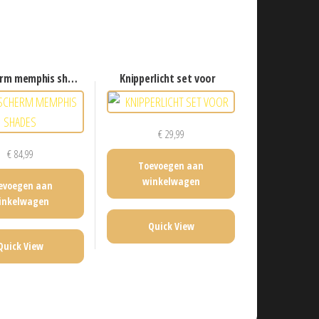
rm memphis shades
knipperlicht set voor
€
29,99
€
84,99
Toevoegen aan
winkelwagen
evoegen aan
inkelwagen
Quick View
Quick View