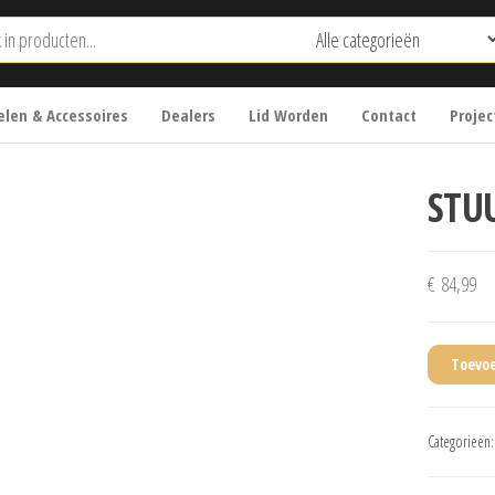
len & Accessoires
Dealers
Lid Worden
Contact
Projec
STU
€
84,99
Toevo
Categorieën