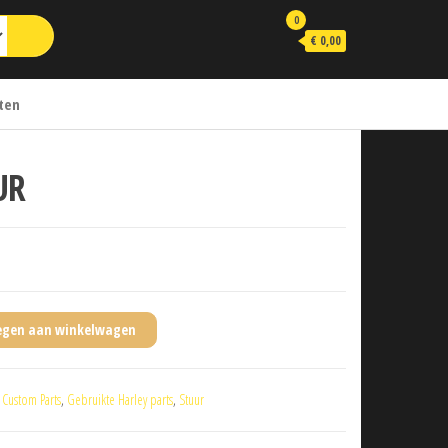
0
€ 0,00
ten
UR
egen aan winkelwagen
:
Custom Parts
,
Gebruikte Harley parts
,
Stuur