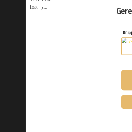
Loading....
Gere
kni