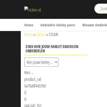
Ga
sickies.nl
naar
de
inhoud
Home
Gebruikte Harley parts
Nieuwe Onderde
Home
»
Winkel
»
STUUR
ZOEK HIER JOUW HARLEY DAVIDSON
ONDERDELEN
Kies ...
product_cat
6a76a0f44339d
0
0
644,645,763