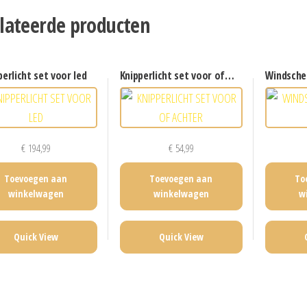
lateerde producten
pperlicht set voor led
knipperlicht set voor of achter
windsche
€
194,99
€
54,99
Toevoegen aan
Toevoegen aan
To
winkelwagen
winkelwagen
w
Quick View
Quick View