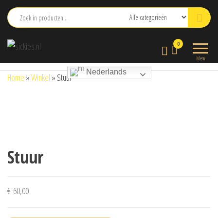
Ga
naar
de
sickies.nl
0
inhoud
Menu
Nederlands
Home
»
Winkel
»
Stuur
Stuur
€
60,00