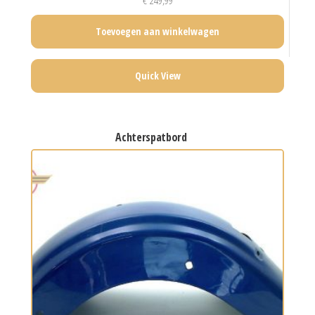
€
249,99
Toevoegen aan winkelwagen
Quick View
achterspatbord