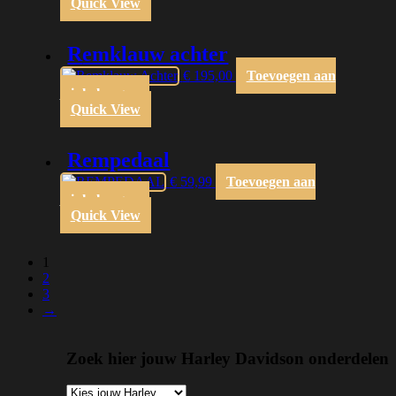
Quick View
remklauw achter
€
195,00
Toevoegen aan
winkelwagen
Quick View
rempedaal
€
59,99
Toevoegen aan
winkelwagen
Quick View
1
2
3
→
Zoek hier jouw Harley Davidson onderdelen