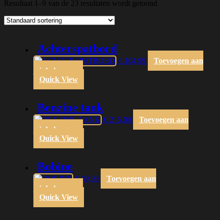
Resultaat 1–9 van de 23 resultaten wordt getoond
achterspatbord
€
104,99
Toevoegen aan
winkelwagen
Quick View
benzine tank
€
215,00
Toevoegen aan
winkelwagen
Quick View
bobine
€
89,99
Toevoegen aan
winkelwagen
Quick View