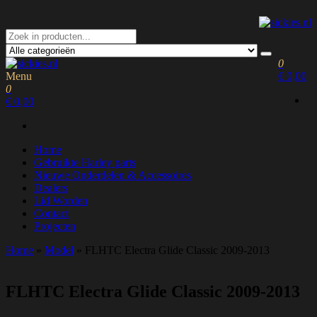
Ga
naar
de
sickies.nl
inhoud
0
Menu
€ 0,00
sickies.nl
0
€ 0,00
Home
Gebruikte Harley parts
Nieuwe Onderdelen & Accessoires
Dealers
Lid Worden
Contact
Projecten
Home
»
Model
»
FLHTC Electra Glide Classic 2009-2013
FLHTC Electra Glide Classic 2009-2013