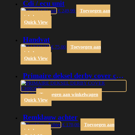
cdi / ecu unit
€
249,99
Toevoegen aan
winkelwagen
Quick View
handvat
€
75,00
Toevoegen aan
winkelwagen
Quick View
primaire deksel derby cover chrome
€
25,00
Toevoegen aan winkelwagen
Quick View
remklauw achter
€
170,00
Toevoegen aan
winkelwagen