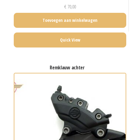
€
70,00
Toevoegen aan winkelwagen
Quick View
remklauw achter