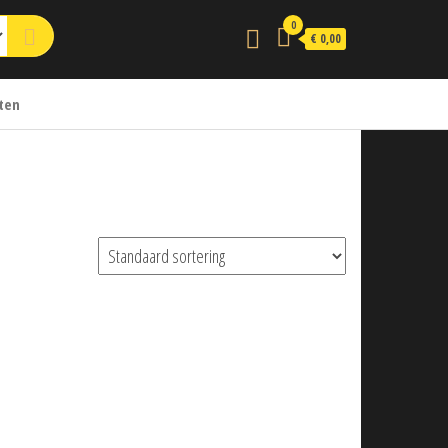
0
€ 0,00
ten