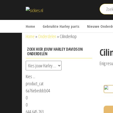
Ga
sickies.nl
naar
de
inhoud
Home
Gebruikte Harley parts
Nieuwe Onderde
Home
»
Onderdelen
»
Cilinderkop
Cil
ZOEK HIER JOUW HARLEY DAVIDSON
ONDERDELEN
Enig resu
Kies ...
product_cat
6a76ebeddcb04
0
0
644,645,763