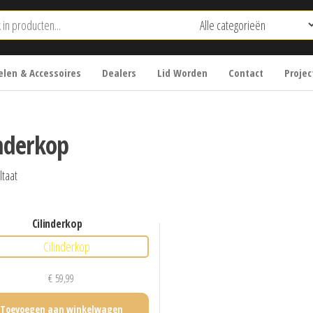
len & Accessoires
Dealers
Lid Worden
Contact
Projec
inderkop
ltaat
cilinderkop
€
59,99
Toevoegen aan winkelwagen