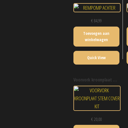
€
84,99
Toevoegen aan
winkelwagen
Quick View
voorvork kroonplaat stem cover kit
€
20,00