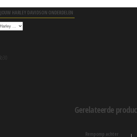
R JOUW HARLEY DAVIDSON ONDERDELEN
6b30
3
Gerelateerde produ
rempomp achter