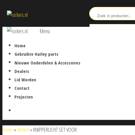
Ga
sickies.nl
naar
de
sickies.nl
Menu
inhoud
Home
Gebruikte Harley parts
Nieuwe Onderdelen & Accessoires
Dealers
Lid Worden
Contact
Projecten
Home
»
Winkel
»
KNIPPERLICHT SET VOOR