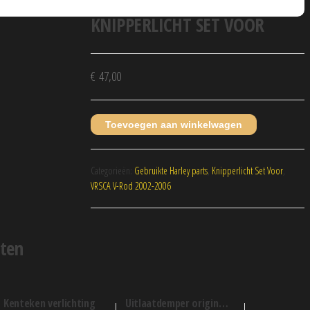
KNIPPERLICHT SET VOOR
€
47,00
Toevoegen aan winkelwagen
Categorieën:
Gebruikte Harley parts
,
Knipperlicht Set Voor
,
VRSCA V-Rod 2002-2006
cten
kenteken verlichting
uitlaatdemper origineel