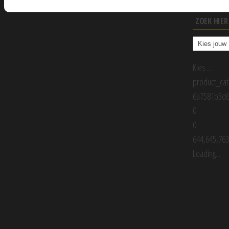
ZOEK HIE
Kies ...
product_cat
6a7581b3d
0
0
644,645,76
Loading....