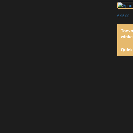
€
95,00
Toevo
winke
Quick