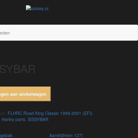
sickies.nl
ecten
SSYBAR
egen aan winkelwagen
eën:
FLHRC Road King Classic 1999-2001 (EFI)
,
 Harley parts
,
SISSYBAR
ingsbak
aandrijfriem 127t