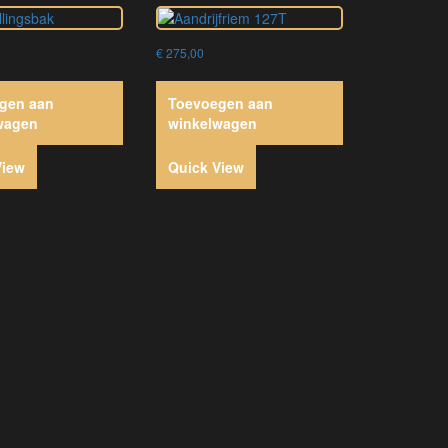
€
275,00
gen aan
Toevoegen aan
wagen
winkelwagen
View
Quick View