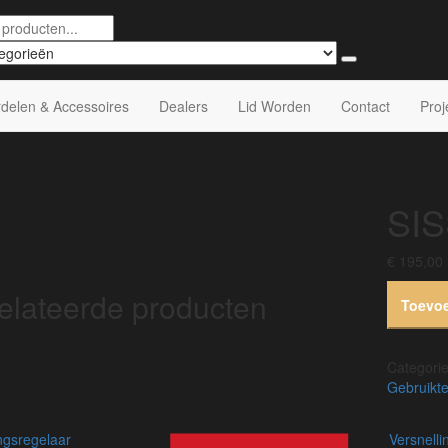
delen & Accessoires
Dealers
Lid Worden
Contact
Proj
SI
€
195,00
elateerde producten
Toevo
Categori
Gebruikte
ngsregelaar
versnellingsbak 4-speed
versnell