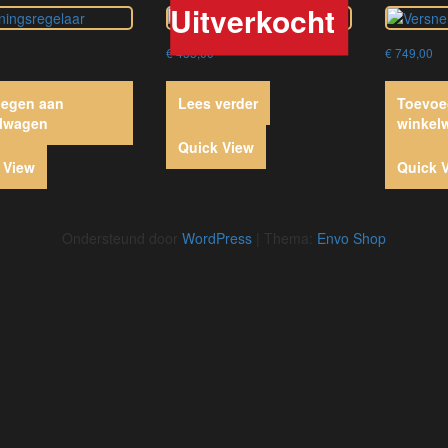
€
435,00
€
749,00
egen aan
Lees verder
Toevoe
lwagen
winkel
Quick View
 View
Quick 
Ondersteund door
WordPress
|
Thema:
Envo Shop