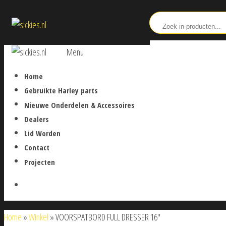
Ga
sickies.nl
naar
de
sickies.nl
Menu
inhoud
Home
Gebruikte Harley parts
Nieuwe Onderdelen & Accessoires
Dealers
Lid Worden
Contact
Projecten
Home
»
Winkel
»
VOORSPATBORD FULL DRESSER 16″