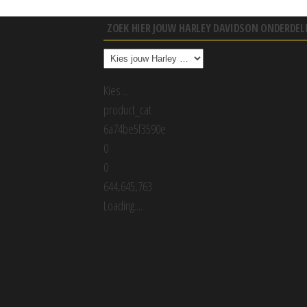
ZOEK HIER JOUW HARLEY DAVIDSON ONDERDEL
Kies ...
product_cat
6a74be5f3590e
0
0
644,645,763
Loading....