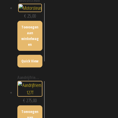
motorsteun
€
25,00
Toevoegen
aan
winkelwag
en
Quick View
aandrijfriem 127t
€
275,00
Toevoegen
aan