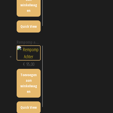
winkelwag
en
Quick View
rempomp achter
€
95,00
Toevoegen
aan
winkelwag
en
Quick View