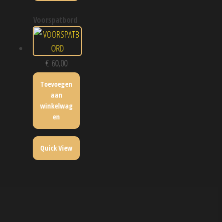
voorspatbord
€
60,00
Toevoegen
aan
winkelwag
en
Quick View