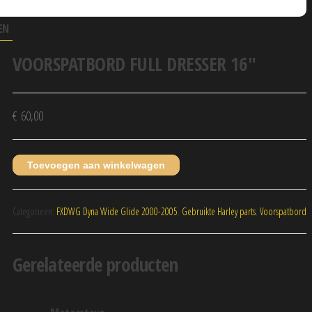
EN
VOORSPATBORD FULL DRESSER 16″
€
60,00
Toevoegen aan winkelwagen
Categorieën:
FXDWG Dyna Wide Glide 2000-2005
,
Gebruikte Harley parts
,
Voorspatbord
Gerelateerde producten